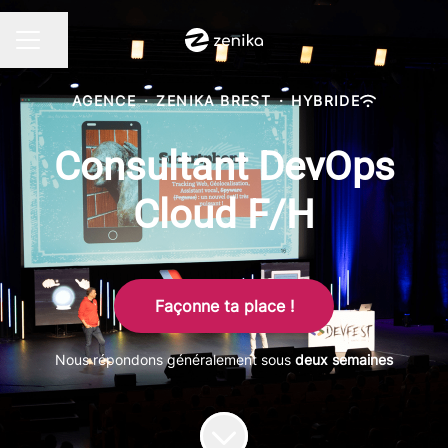
Partager la page
MENU CARRIÈRE
AGENCE
·
ZENIKA BREST
·
HYBRIDE
Consultant DevOps
Cloud F/H
Façonne ta place !
Nous répondons généralement sous
deux semaines