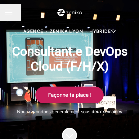
Partager la page
MENU CARRIÈRE
AGENCE
·
ZENIKA LYON
·
HYBRIDE
Consultant.e DevOps
Cloud (F/H/X)
Façonne ta place !
Nous répondons généralement sous
deux semaines